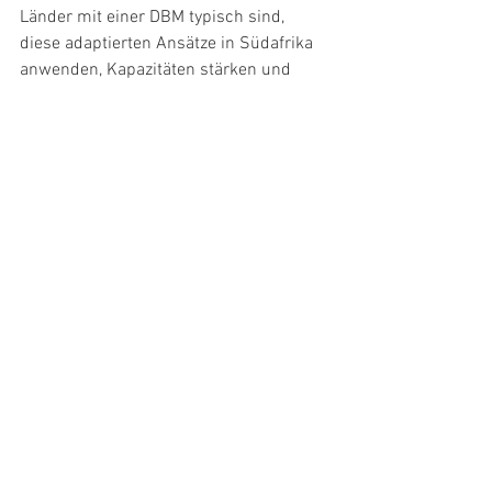
Länder mit einer DBM typisch sind, 
diese adaptierten Ansätze in Südafrika 
anwenden, Kapazitäten stärken und 
existierende regionale Netzwerke 
ausbauen, um Forschung und 
Aktivitäten zu Ernährungsumfeldern 
und -systemen in Sub-Sahara Afrika zu 
unterstützen. Zudem wird partizipativ 
zur Entwicklung von Modellen 
verschiedener Teile des 
südafrikanischen Ernährungssystems 
geforscht und Maßnahmen zur 
Verbesserung von lokalen 
Ernährungsumfeldern erprobt und 
evaluiert. Außerdem werden Methoden 
der integrierten Wissenstranslation 
angewendet, um relevante Akteur*innen 
einzubinden, wie z.B. politische 