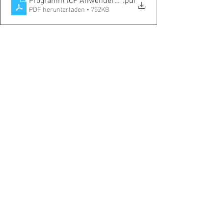
Programm ICF Anwenderkonferenz 2021
.pdf
PDF herunterladen • 752KB
Kommentare
Kommentar verfassen...
© 2025 by PSPH |
Impressum und
Disclaimer