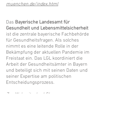
muenchen.de/index.html
Das
Bayerische Landesamt für
Gesundheit und Lebensmittelsicherheit
ist die zentrale bayerische Fachbehörde
für Gesundheitsfragen. Als solches
nimmt es eine leitende Rolle in der
Bekämpfung der aktuellen Pandemie im
Freistaat ein. Das LGL koordiniert die
Arbeit der Gesundheitsämter in Bayern
und beteiligt sich mit seinen Daten und
seiner Expertise am politischen
Entscheidungsprozess.
Zur Webseite des LGL:
https://www.lgl.bayern.de/index.htm
Das
Helmholtz Zentrum München
ist Teil
der Helmholtz-Gemeinschaft, an deren
Instituten derzeit zahlreiche