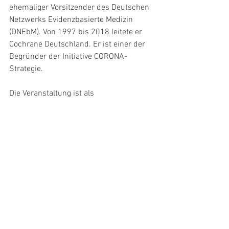
ehemaliger Vorsitzender des Deutschen 
Netzwerks Evidenzbasierte Medizin 
(DNEbM). Von 1997 bis 2018 leitete er 
Cochrane Deutschland. Er ist einer der 
Begründer der Initiative CORONA-
Strategie. 
Die Veranstaltung ist als 
Hybridveranstaltung geplant. 
Vor Ort können bis zu 50 Personen 
teilnehmen, Voranmeldung bitte per 
Mail an psph@ibe.med.uni-
muenchen.de. Während der 
Veranstaltung besteht 
Maskenpflicht, es gilt die 2G-Regel.
Für die Online-Teilnahme auf Zoom 
ist die Registrierung 
über diesen 
Link möglich