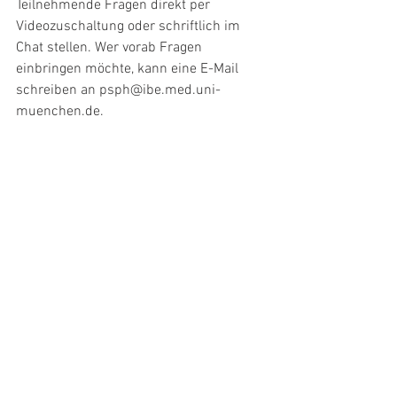
Teilnehmende Fragen direkt per 
Videozuschaltung oder schriftlich im 
Chat stellen. Wer vorab Fragen 
einbringen möchte, kann eine E-Mail 
schreiben an psph@ibe.med.uni-
muenchen.de.
FORUM COVID-19 ist eine digitale 
Veranstaltungsserie der Pettenkofer 
School of Public Health (PSPH). Im 
Mittelpunkt stehen Forschungsprojekte, 
Erfahrungen und Denkanstöße aus dem 
Bereich Public Health zur Pandemie. 
Eine Übersicht über die bisherigen 
Veranstaltungen des FORUM COVID-19 
finden Sie 
hier
.