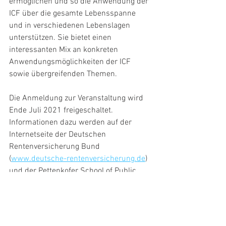
ermöglichen und so die Anwendung der 
ICF über die gesamte Lebensspanne 
und in verschiedenen Lebenslagen 
unterstützen. Sie bietet einen 
interessanten Mix an konkreten 
Anwendungsmöglichkeiten der ICF 
sowie übergreifenden Themen.
Die Anmeldung zur Veranstaltung wird 
Ende Juli 2021 freigeschaltet. 
Informationen dazu werden auf der 
Internetseite der Deutschen 
Rentenversicherung Bund 
(
www.deutsche-rentenversicherung.de
) 
und der Pettenkofer School of Public 
Health (
www.psph-munich.de
) zur 
Verfügung stehen. Bei Anmeldung zur 
Veranstaltung werden Interessierte die 
Möglichkeit haben, sich ihr individuelles 