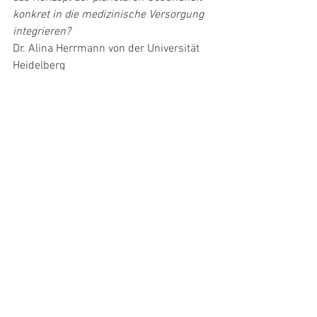
konkret in die medizinische Versorgung 
integrieren?
Dr. Alina Herrmann von der Universität 
Heidelberg
(Vortragssprache: Deutsch)
Zoom Teilnahme Link
Weitere Informationen zum Thema 
Planetary Health finden Sie auch im 
kostenfreien vhb OPEN Kurs Planetary 
Health: 
https://open.vhb.org/blocks/occoursem
etaselect/detailpage.php?id=295
Kommentare