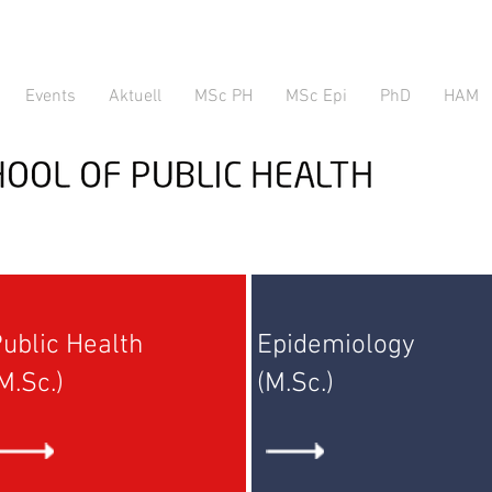
Events
Aktuell
MSc PH
MSc Epi
PhD
HAM
ublic Health
Epidemiology
M.Sc.)
(M.Sc.)